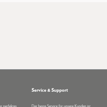
Service & Support
hr perfektes
Der beste Service für unsere Kunden ist