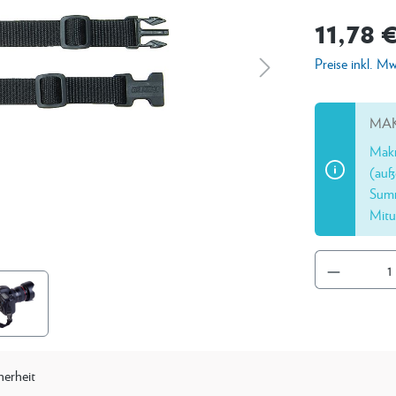
11,78 
Preise inkl. M
MAK
Makr
(auß
Summ
Mitu
herheit