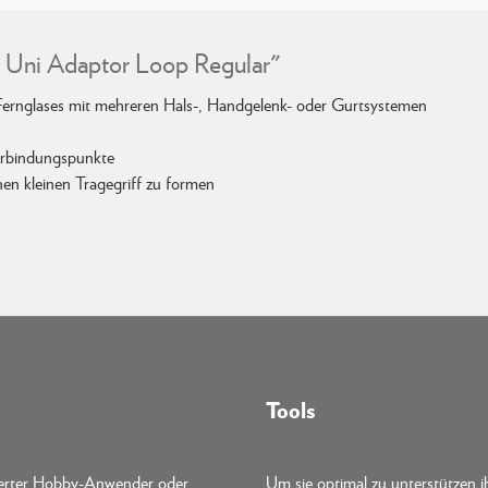
, Uni Adaptor Loop Regular"
Fernglases mit mehreren Hals-, Handgelenk- oder Gurtsystemen
erbindungspunkte
en kleinen Tragegriff zu formen
Tools
terter Hobby-Anwender oder
Um sie optimal zu unterstützen i