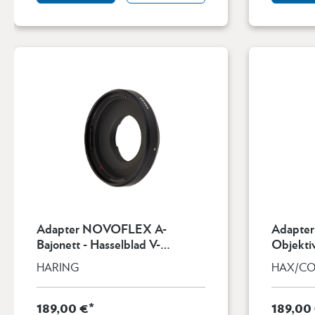
Adapter NOVOFLEX A-
Adapter
Bajonett - Hasselblad V-
Objekti
Objektive
Kamera
HARING
HAX/C
189,00 €*
189,00