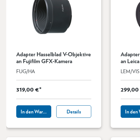
Adapter Hasselblad V-Objektive
Adapter 
an Fujifilm GFX-Kamera
an Leica
Leica M,
FUG/HA
LEM/VIS I
319,00 €*
299,00
In den Warenkorb
Details
In den