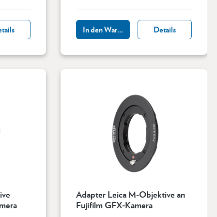
tails
In den Warenkorb
Details
ive
Adapter Leica M-Objektive an
amera
Fujifilm GFX-Kamera