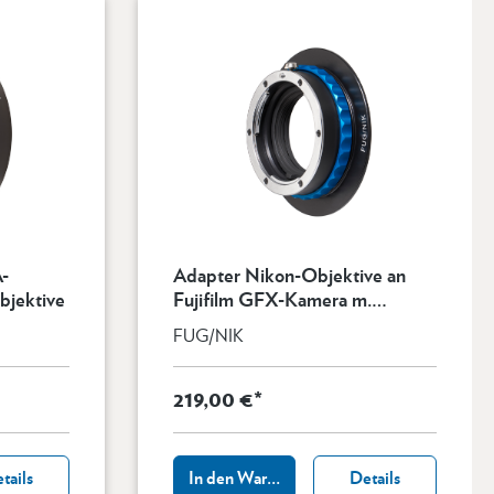
-
Adapter Nikon-Objektive an
bjektive
Fujifilm GFX-Kamera m.
Abblendfunktion
FUG/NIK
219,00 €*
tails
In den Warenkorb
Details