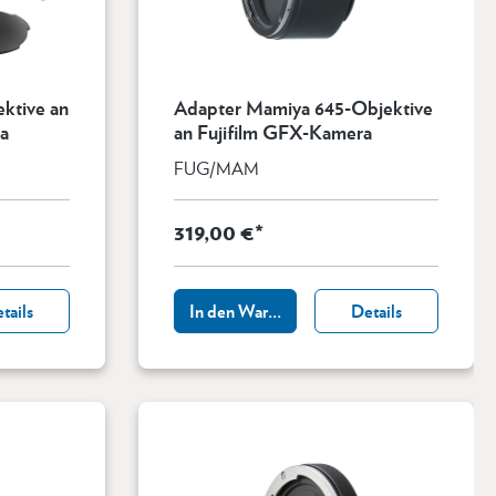
ive an
Adapter Mamiya 645-Objektive
a
an Fujifilm GFX-Kamera
FUG/MAM
319,00 €*
tails
In den Warenkorb
Details