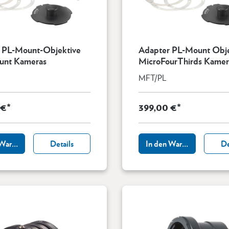
 PL-Mount-Objektive
Adapter PL-Mount Objekt
unt Kameras
MicroFourThirds Kamer
MFT/PL
 €*
399,00 €*
 Warenkorb
Details
In den Warenkorb
De