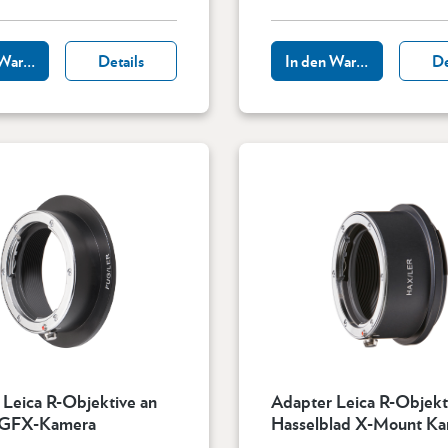
 Warenkorb
Details
In den Warenkorb
De
 Leica R-Objektive an
Adapter Leica R-Objekt
m GFX-Kamera
Hasselblad X-Mount K