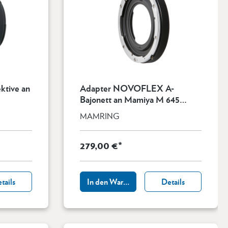
ktive an
Adapter NOVOFLEX A-
Bajonett an Mamiya M 645
Objektive
MAMRING
279,00 €*
tails
In den Warenkorb
Details