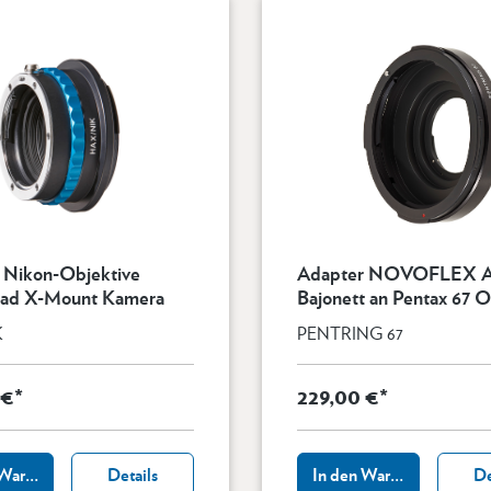
 Nikon-Objektive
Adapter NOVOFLEX A
lad X-Mount Kamera
Bajonett an Pentax 67 O
K
PENTRING 67
 €*
229,00 €*
 Warenkorb
Details
In den Warenkorb
De