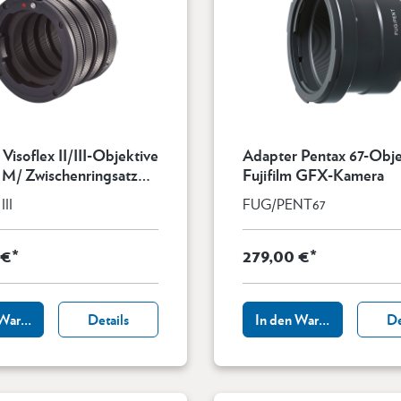
Visoflex II/III-Objektive
Adapter Pentax 67-Obje
 M/ Zwischenringsatz
Fujifilm GFX-Kamera
 drehbar
II
FUG/PENT67
 €*
279,00 €*
 Warenkorb
Details
In den Warenkorb
De