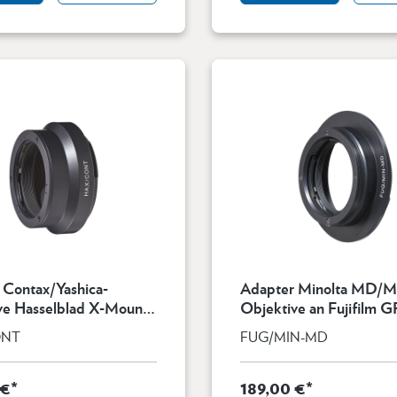
 Contax/Yashica-
Adapter Minolta MD/
ve Hasselblad X-Mount
Objektive an Fujifilm G
Kamera
ONT
FUG/MIN-MD
 €*
189,00 €*