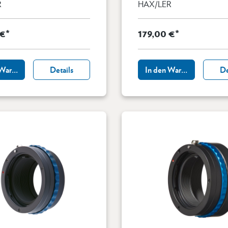
R
HAX/LER
 €*
179,00 €*
 Warenkorb
Details
In den Warenkorb
De