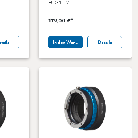
FUG/LEM
179,00 €*
tails
In den Warenkorb
Details