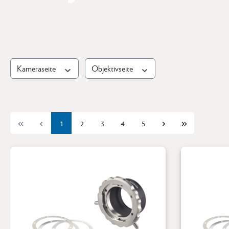
Kameraseite
Objektivseite
1
2
3
4
5