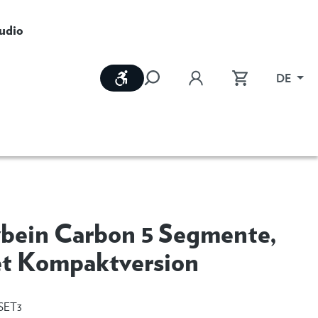
udio
Werkzeugleiste anzeigen
DE
vbein Carbon 5 Segmente,
et Kompaktversion
SET3