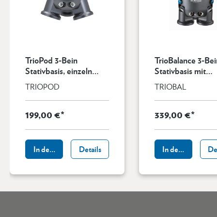
TrioPod 3-Bein
TrioBalance 3-Bei
Stativbasis, einzeln
Stativbasis mit
ohne Beine
integrierter Kalot
TRIOPOD
TRIOBAL
einzeln, ohne Bei
199,00 €*
339,00 €*
In den Warenkorb
Details
In den Warenkor
De