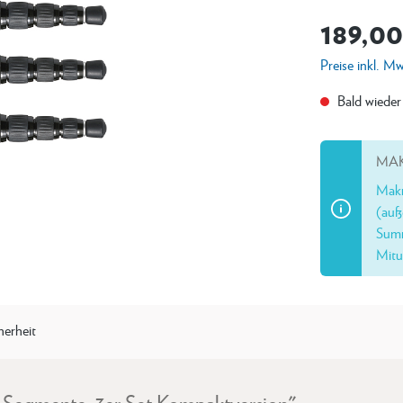
189,00
Preise inkl. M
Bald wieder
MAK
Makr
(auß
Summ
Mitu
herheit
5 Segmente, 3er Set Kompaktversion"