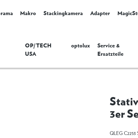
orama
Makro
Stackingkamera
Adapter
MagicSt
OP/TECH
optolux
Service &
USA
Ersatzteile
Stati
3er S
QLEG C2253 