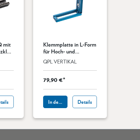
Q mit
Klemmplatte in L-Form
zkle
für Hoch- und
Querformat
QPL VERTIKAL
79,90 €*
b
tails
In den Warenkorb
Details