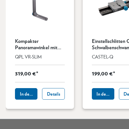
Kompakter
Einstellschlitten 
Panoramawinkel mit
Schwalbenschwan
Schnellkupplung Q
mmung
QPL VR-SLIM
CASTEL-Q
319,00 €*
199,00 €*
In den Warenkorb
Details
In den Warenkor
De