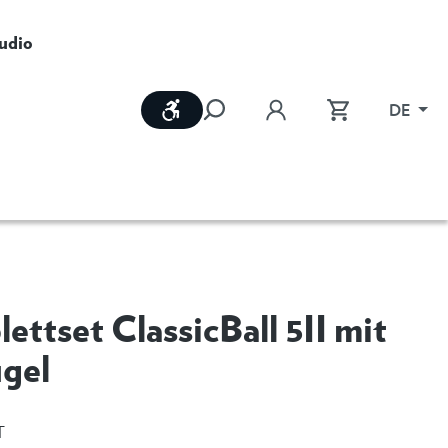
udio
Werkzeugleiste anzeigen
DE
ettset ClassicBall 5II mit
ügel
T