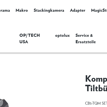
orama
Makro
Stackingkamera
Adapter
MagicSt
OP/TECH
optolux
Service &
USA
Ersatzteile
Kompl
Tiltb
CB5-TQM SE