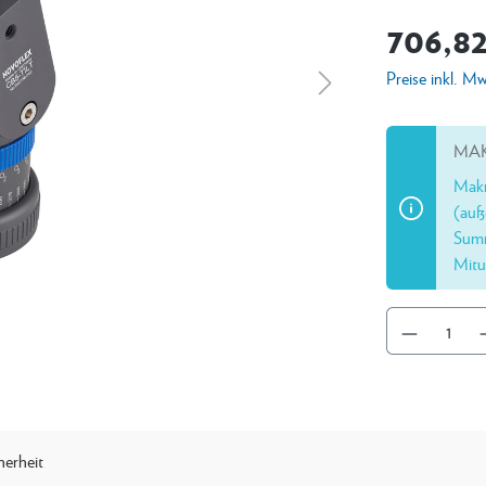
706,82
Preise inkl. M
MAK
Makr
(auß
Summ
Mitu
herheit