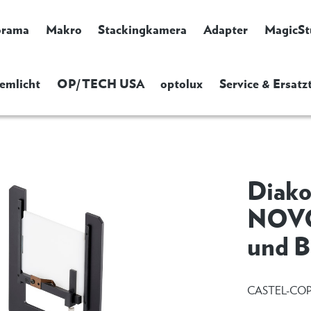
orama
Makro
Stackingkamera
Adapter
MagicSt
emlicht
OP/TECH USA
optolux
Service & Ersatzt
Diako
NOVOF
und B
CASTEL-COP