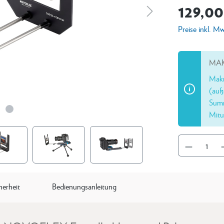
129,00
Preise inkl. M
MAK
Makr
(auß
Summ
Mitu
herheit
Bedienungsanleitung