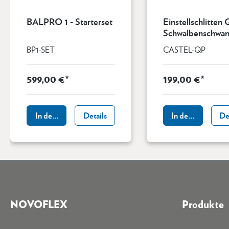
BALPRO 1 - Starterset
Einstellschlitten 
Schwalbenschwan
mmung, parallel
BP1-SET
CASTEL-QP
599,00 €*
199,00 €*
In den Warenkorb
Details
In den Warenkor
De
NOVOFLEX
Produkte