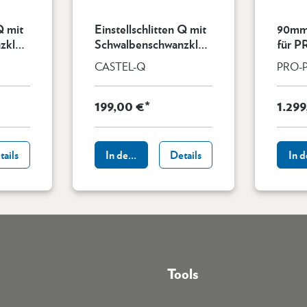
Q mit
Einstellschlitten Q mit
90mm
zkle
Schwalbenschwanzkle
für P
mmung
made 
CASTEL-Q
PRO-
Kreuz
Balge
199,00 €*
und B
1.29
b
tails
In den Warenkorb
Details
In 
Tools