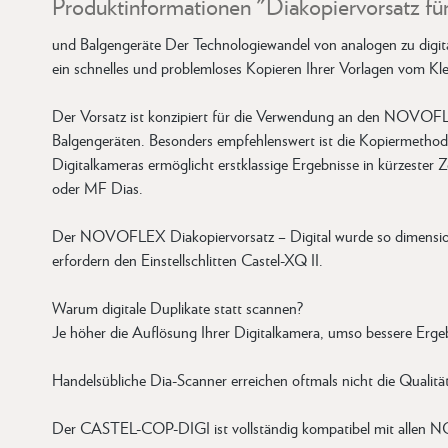
Produktinformationen "Diakopiervorsatz f
und Balgengeräte Der Technologiewandel von analogen zu digita
ein schnelles und problemloses Kopieren Ihrer Vorlagen vom Kl
Der Vorsatz ist konzipiert für die Verwendung an den N
Balgengeräten. Besonders empfehlenswert ist die Kopiermethode,
Digitalkameras ermöglicht erstklassige Ergebnisse in kürzester
oder MF Dias.
Der NOVOFLEX Diakopiervorsatz – Digital wurde so dimension
erfordern den Einstellschlitten Castel-XQ II.
Warum digitale Duplikate statt scannen?
Je höher die Auflösung Ihrer Digitalkamera, umso bessere Ergebn
Handelsübliche Dia-Scanner erreichen oftmals nicht die Qualitä
Der CASTEL-COP-DIGI ist vollständig kompatibel mit allen NO