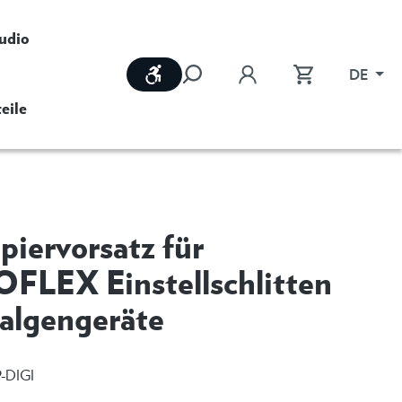
udio
Werkzeugleiste anzeigen
DE
eile
piervorsatz für
LEX Einstellschlitten
algengeräte
-DIGI