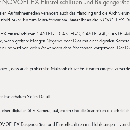
ür NOVOFLEX Einstellschlitten und Balgengeräte
len Aufnahmemedien verändert auch das Handling und die Archivierung b
einbild 24×36 bis zum Mittelformat 6×6 bietet Ihnen der NOVOFLEX Diak
OVOFLEX Einstellschlitten CASTEL-L, CASTEL-Q, CASTEL-QP, CASTEL
 wenn größere Mengen Negative oder Dias mit einer digitalen Kamera sch
 Zeit und wird von vielen Anwendern dem Abscannen vorgezogen. Der Diak
iert, dass auch problemlos Makroobjektive bis 105mm eingesetzt werd
isse erhalten Sie im Detail.
t einer digitalen SLR-Kamera, außerdem sind die Scanzeiten oft erheblic
VOFLEX-Balgengeräten und Einstellschlitten mit Hohlstangen – von den