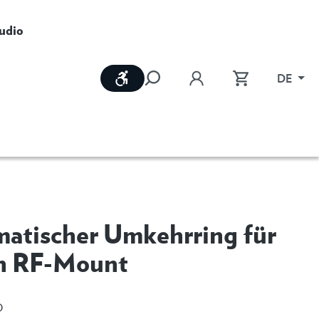
udio
Werkzeugleiste anzeigen
DE
atischer Umkehrring für
n RF-Mount
O