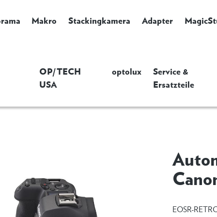
orama
Makro
Stackingkamera
Adapter
MagicSt
OP/TECH
optolux
Service &
USA
Ersatzteile
Autom
Cano
EOSR-RETR