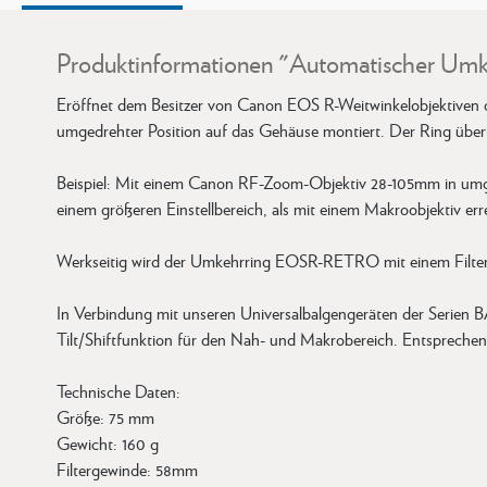
Produktinformationen "Automatischer Umk
Eröffnet dem Besitzer von Canon EOS R-Weitwinkelobjektiven o
umgedrehter Position auf das Gehäuse montiert. Der Ring übert
Beispiel: Mit einem Canon RF-Zoom-Objektiv 28-105mm in umged
einem größeren Einstellbereich, als mit einem Makroobjektiv er
Werkseitig wird der Umkehrring EOSR-RETRO mit einem Filterg
In Verbindung mit unseren Universalbalgengeräten der Serie
Tilt/Shiftfunktion für den Nah- und Makrobereich. Entspreche
Technische Daten:
Größe: 75 mm
Gewicht: 160 g
Filtergewinde: 58mm