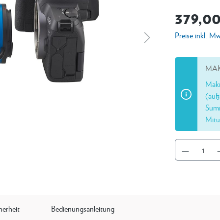
379,00
Preise inkl. M
MAK
Makr
(auß
Summ
Mitu
herheit
Bedienungsanleitung