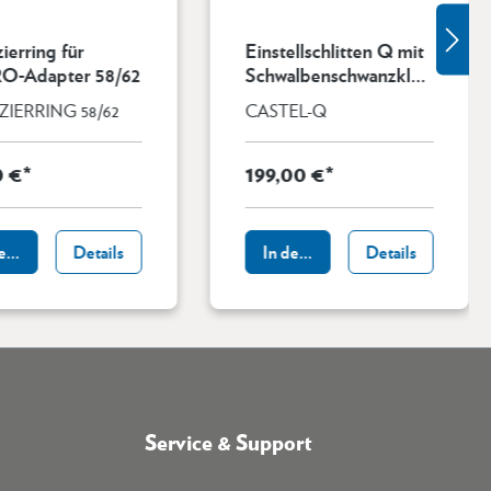
ierring für
Einstellschlitten Q mit
O-Adapter 58/62
Schwalbenschwanzkle
mmung
IERRING 58/62
CASTEL-Q
0 €*
199,00 €*
den Warenkorb
Details
In den Warenkorb
Details
Service & Support