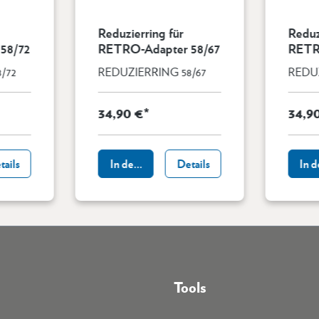
Reduzierring für
Reduz
58/72
RETRO-Adapter 58/67
RETR
/72
REDUZIERRING 58/67
REDUZ
34,90 €*
34,9
b
tails
In den Warenkorb
Details
In 
Tools