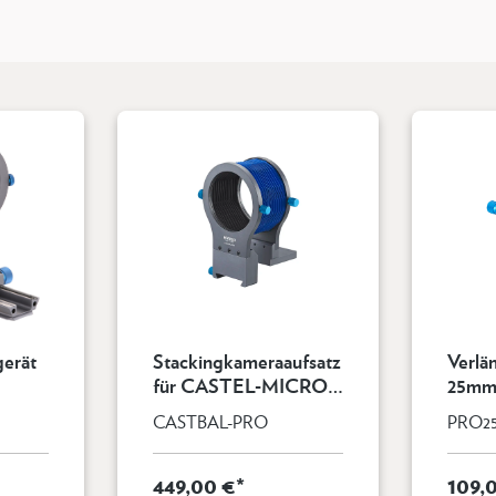
gerät
Stackingkameraaufsatz
Verlä
für CASTEL-MICRO
25mm, beidsei
und CASTEL-M
PRO-
CASTBAL-PRO
PRO2
449,00 €*
109,