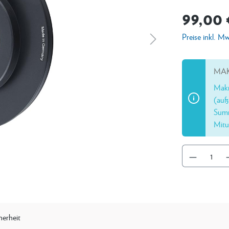
99,00 
Preise inkl. M
MAK
Makr
(auß
Summ
Mitu
herheit