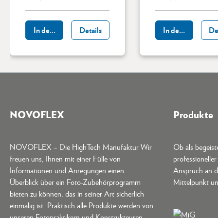
In den Warenkorb
Details
In den Warenkor
De
NOVOFLEX
Produkte
NOVOFLEX – Die HighTech Manufaktur Wir
Ob als begeis
freuen uns, Ihnen mit einer Fülle von
professionelle
Informationen und Anregungen einen
Anspruch an d
Überblick über ein Foto-Zubehörprogramm
Mittelpunkt un
bieten zu können, das in seiner Art sicherlich
einmalig ist. Praktisch alle Produkte werden von
unseren Fotopraktikern und Konstrukteuren