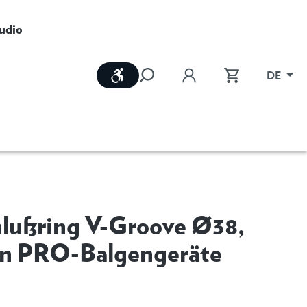
udio
Werkzeugleiste anzeigen
DE
lußring V-Groove Ø38,
an PRO-Balgengeräte