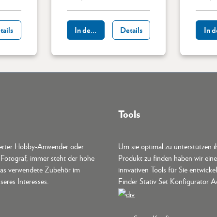
b
tails
In den Warenkorb
Details
In 
Tools
terter Hobby-Anwender oder
Um sie optimal zu unterstützen i
r Fotograf, immer steht der hohe
Produkt zu finden haben wir ein
as verwendete Zubehör im
innvativen Tools für Sie entwickel
seres Interesses.
Finder Stativ Set Konfigurator A