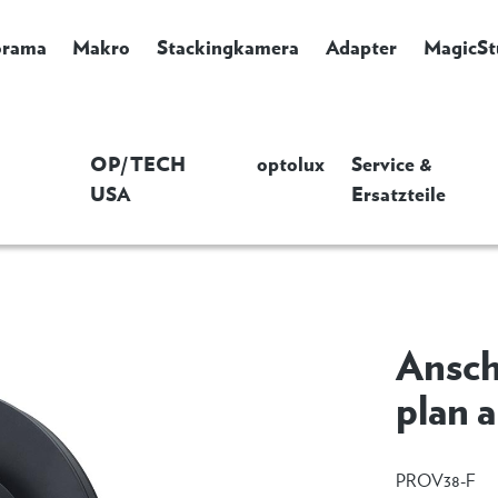
orama
Makro
Stackingkamera
Adapter
MagicSt
OP/TECH
optolux
Service &
USA
Ersatzteile
Ansch
plan 
PROV38-F