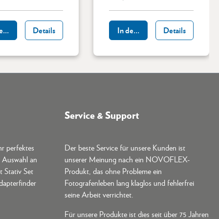
den Warenkorb
Details
In den Warenkorb
Details
Service & Support
hr perfektes
Der beste Service für unsere Kunden ist
e Auswahl an
unserer Meinung nach ein NOVOFLEX-
t Stativ Set
Produkt, das ohne Probleme ein
dapterfinder
Fotografenleben lang klaglos und fehlerfrei
seine Arbeit verrichtet.
Für unsere Produkte ist dies seit über 75 Jahren