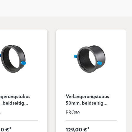
ngerungstubus
Verlängerungstubus
tig
50mm, beidseitig
Aufnahme
PRO-Aufnahme
5
PRO50
00 €*
129,00 €*